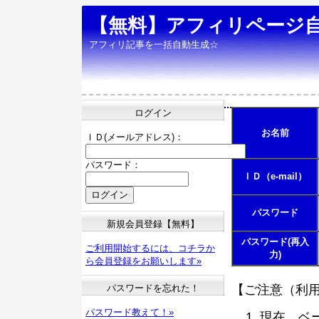
【無料】アフィリページ
アフィリ記事を一括自動生成☆
ログイン
お名前
ＩＤ(メールアドレス)：
パスワード：
ＩＤ（e-mail）
パスワード
新規会員登録【無料】
パスワード(再入
ご利用開始するには、コチラか
力)
ら会員登録をお願いします»
パスワードを忘れた！
【ご注意（利
パスワード教えて！»
現在、ベ