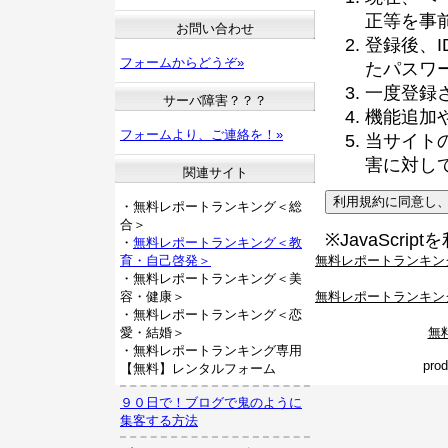
正等を事
お問い合わせ
登録後、
フォームからどうぞ»
たパスワ
一度登録
サーバ障害？？？
機能追加
フォームより、ご連絡を！»
当サイト
害に対し
関連サイト
・無料レポートランキング＜総
合＞
※JavaScri
・
無料レポートランキング＜教
無料レポートランキン
育・自己啓発＞
・無料レポートランキング＜美
無料レポートランキン
容・健康＞
・無料レポートランキング＜恋
無
愛・結婚＞
・無料レポートランキング専用
pro
【無料】レンタルフォーム
９０日で！ブログで鬼のように
集客する方法