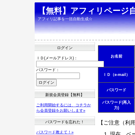
【無料】アフィリページ
アフィリ記事を一括自動生成☆
ログイン
お名前
ＩＤ(メールアドレス)：
パスワード：
ＩＤ（e-mail）
パスワード
新規会員登録【無料】
パスワード(再入
ご利用開始するには、コチラか
力)
ら会員登録をお願いします»
パスワードを忘れた！
【ご注意（利
パスワード教えて！»
現在、ベ