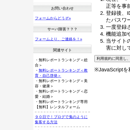
正等を事
お問い合わせ
登録後、
フォームからどうぞ»
たパスワ
一度登録
サーバ障害？？？
機能追加
フォームより、ご連絡を！»
当サイト
害に対し
関連サイト
・無料レポートランキング＜総
合＞
※JavaScri
・
無料レポートランキング＜教
育・自己啓発＞
・無料レポートランキング＜美
容・健康＞
・無料レポートランキング＜恋
愛・結婚＞
・無料レポートランキング専用
【無料】レンタルフォーム
９０日で！ブログで鬼のように
集客する方法