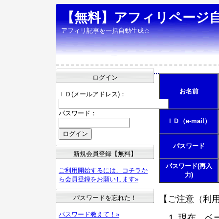
【無料】アフィリページ
アフィリ記事を一括自動生成☆
ログイン
お名前
ＩＤ(メールアドレス)：
パスワード：
ＩＤ（e-mail）
パスワード
新規会員登録【無料】
パスワード(再入
ご利用開始するには、コチラか
力)
ら会員登録をお願いします»
パスワードを忘れた！
【ご注意（利
パスワード教えて！»
現在、ベ