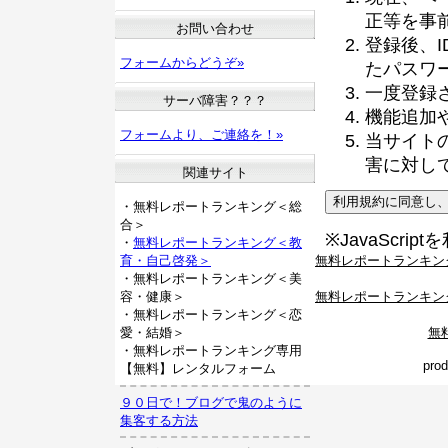
正等を事
お問い合わせ
登録後、
フォームからどうぞ»
たパスワ
一度登録
サーバ障害？？？
機能追加
フォームより、ご連絡を！»
当サイト
害に対し
関連サイト
・無料レポートランキング＜総
合＞
※JavaScri
・
無料レポートランキング＜教
無料レポートランキン
育・自己啓発＞
・無料レポートランキング＜美
無料レポートランキン
容・健康＞
・無料レポートランキング＜恋
無
愛・結婚＞
・無料レポートランキング専用
pro
【無料】レンタルフォーム
９０日で！ブログで鬼のように
集客する方法