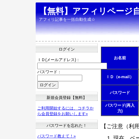
【無料】アフィリページ
アフィリ記事を一括自動生成☆
ログイン
お名前
ＩＤ(メールアドレス)：
パスワード：
ＩＤ（e-mail）
パスワード
新規会員登録【無料】
パスワード(再入
ご利用開始するには、コチラか
力)
ら会員登録をお願いします»
パスワードを忘れた！
【ご注意（利
パスワード教えて！»
現在、ベ