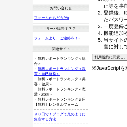
正等を事
お問い合わせ
登録後、
フォームからどうぞ»
たパスワ
一度登録
サーバ障害？？？
機能追加
フォームより、ご連絡を！»
当サイト
害に対し
関連サイト
・無料レポートランキング＜総
合＞
※JavaScri
・
無料レポートランキング＜教
育・自己啓発＞
・無料レポートランキング＜美
容・健康＞
・無料レポートランキング＜恋
愛・結婚＞
・無料レポートランキング専用
【無料】レンタルフォーム
９０日で！ブログで鬼のように
集客する方法