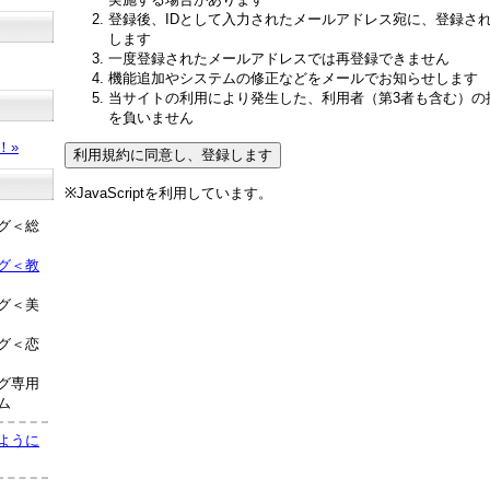
登録後、IDとして入力されたメールアドレス宛に、登録さ
します
一度登録されたメールアドレスでは再登録できません
機能追加やシステムの修正などをメールでお知らせします
当サイトの利用により発生した、利用者（第3者も含む）の
？
を負いません
！»
※JavaScriptを利用しています。
グ＜総
グ＜教
グ＜美
グ＜恋
グ専用
ム
ように