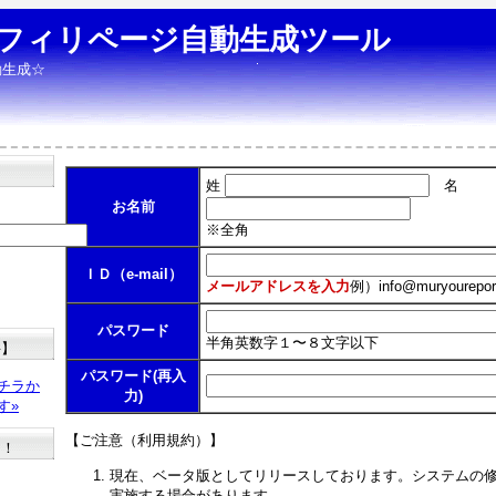
フィリページ自動生成ツール
動生成☆
姓
名
お名前
※全角
ＩＤ（e-mail）
メールアドレスを入力
例）
info@muryourepor
パスワード
半角英数字１〜８文字以下
料】
パスワード(再入
チラか
力)
す»
【ご注意（利用規約）】
た！
現在、ベータ版としてリリースしております。システムの
実施する場合があります