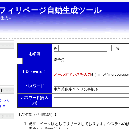
フィリページ自動生成ツール
動生成☆
姓
名
お名前
※全角
ＩＤ（e-mail）
メールアドレスを入力
例）
info@muryourepor
パスワード
半角英数字１〜８文字以下
料】
パスワード(再入
チラか
力)
す»
【ご注意（利用規約）】
た！
現在、ベータ版としてリリースしております。システムの
実施する場合があります