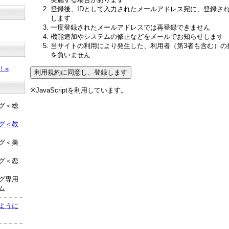
登録後、IDとして入力されたメールアドレス宛に、登録さ
します
一度登録されたメールアドレスでは再登録できません
機能追加やシステムの修正などをメールでお知らせします
当サイトの利用により発生した、利用者（第3者も含む）の
？
を負いません
！»
※JavaScriptを利用しています。
グ＜総
グ＜教
グ＜美
グ＜恋
グ専用
ム
ように