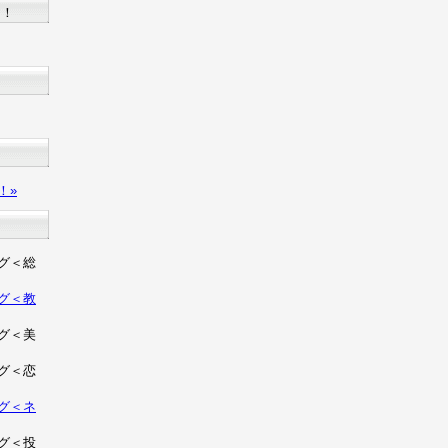
た！
？
！»
グ＜総
グ＜教
グ＜美
グ＜恋
グ＜ネ
グ＜投