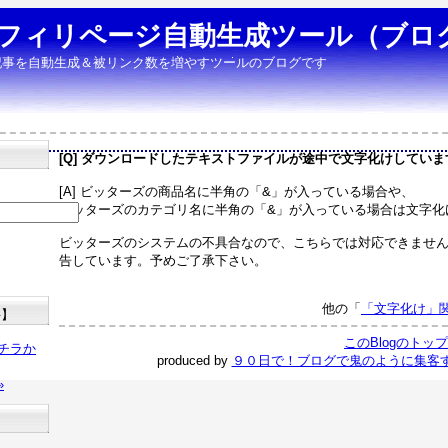
フィリページ自動生成ツール（ブロ
記事を自動生成＆被リンク数を増やすツールのブログです
[Q] ダウンロードしたテキストファイルが途中で文字化けしていま
[A] ビッターズの商品名に半角の「&」が入っている場合や、
ビッターズのカテゴリ名に半角の「&」が入っている場合は文字化
ビッターズのシステムの不具合なので、こちらでは対応できませ
告しています。予めご了承下さい。
他の「
「文字化け」
料】
このBlogのトッ
チラか
produced by
９０日で！ブログで鬼のように集客
»