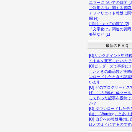
エラーについての質問 (3
ご利用方法に関する質問 (
アフィリエイト報酬に関
問 (4)
用語についての質問 (2)
「文字化け」関連の質問 (
要望など (1)
最新のＦＡＱ
[Q]リンクポイント申請
イトルを変更したいので
[Q]ビッダーズで事前に
したときの商品数と実際
ンロードしたときの記事
います
[Q] どのブログサービス
ば、この自動生成ツール
して作った記事を投稿で
か？
[Q] ダウンロードしたテ
内に「Warning」とあり
[Q] 自分への報酬用の口
はどのようにするのです