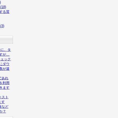
)
18)
する質
3)
後に、タ
すが…
チェック
にダウ
数が違
であれ
を利用
きます
キスト
ます
座など
か？