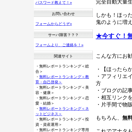
完全自動大量生
パスワード教えて！»
お問い合わせ
しかも！ほっ
鬼のように増えち
フォームからどうぞ»
★今すぐ！
サーバ障害？？？
フォームより、ご連絡を！»
こんな方にお勧
関連サイト
・無料レポートランキング＜総
・【ほったら
合＞
・アフィリエ
・
無料レポートランキング＜教
育・自己啓発＞
方
・無料レポートランキング＜美
・ブログの記
容・健康＞
・相互リンク
・無料レポートランキング＜恋
愛・結婚＞
・片手間で物
・
無料レポートランキング＜ネ
ットビジネス＞
もちろん、
無
・無料レポートランキング＜投
資・資産運用＞
・無料レポートランキング専用
これでアナタ